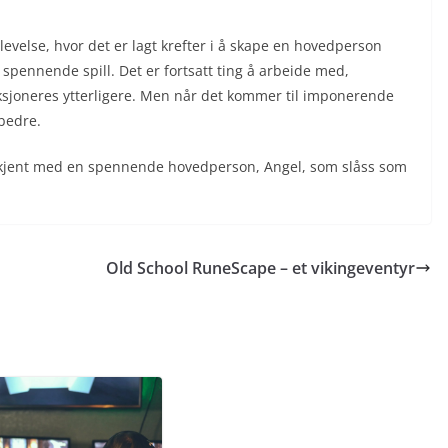
opplevelse, hvor det er lagt krefter i å skape en hovedperson
 spennende spill. Det er fortsatt ting å arbeide med,
eksjoneres ytterligere. Men når det kommer til imponerende
bedre.
 bli kjent med en spennende hovedperson, Angel, som slåss som
Old School RuneScape – et vikingeventyr