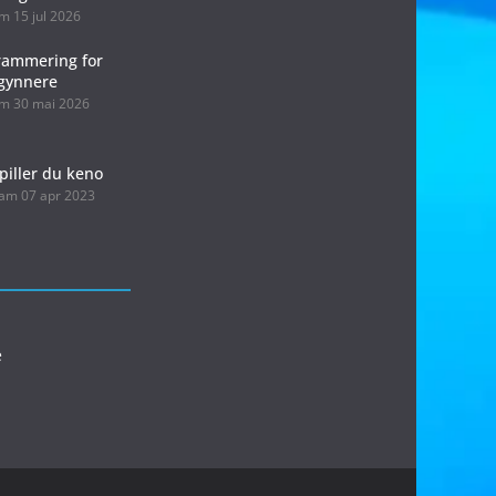
am
15 jul 2026
rammering for
gynnere
am
30 mai 2026
spiller du keno
 am
07 apr 2023
e