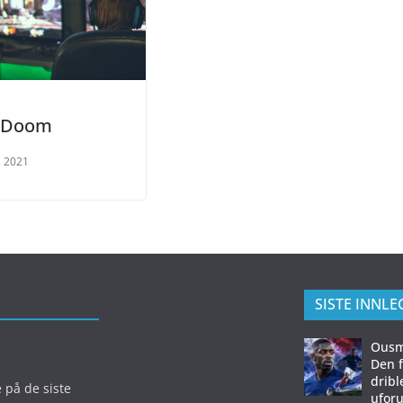
t Doom
 2021
SISTE INNL
Ousm
Den 
drib
e på de siste
uforu