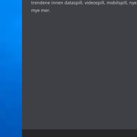
trendene innen dataspill, videospill, mobilspill, nye
mye mer.