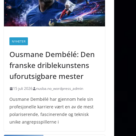
NYHETER
Ousmane Dembélé: Den
franske driblekunstens
uforutsigbare mester
15 juli 2026
nusba.no_wordpress_admin
Ousmane Dembélé har gjennom hele sin
profesjonelle karriere vært en av de mest
polariserende, fascinerende og teknisk
unike angrepsspillerne i