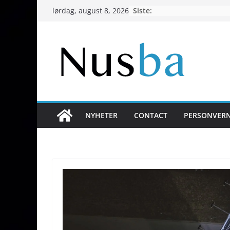
Hopp
Siste:
lørdag, august 8, 2026
til
innholdet
NYHETER
CONTACT
PERSONVER