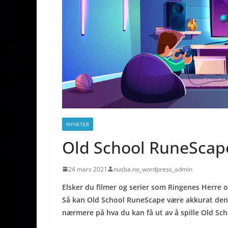
NYHETER
Old School RuneScape
24 mars 2021
nusba.no_wordpress_admin
Elsker du filmer og serier som Ringenes Herre 
Så kan Old School RuneScape være akkurat den ny
nærmere på hva du kan få ut av å spille Old Sc