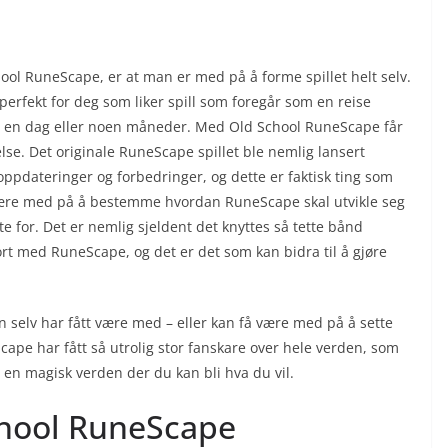
ool RuneScape, er at man er med på å forme spillet helt selv.
 perfekt for deg som liker spill som foregår som en reise
å en dag eller noen måneder. Med Old School RuneScape får
e. Det originale RuneScape spillet ble nemlig lansert
ppdateringer og forbedringer, og dette er faktisk ting som
 være med på å bestemme hvordan RuneScape skal utvikle seg
tte for. Det er nemlig sjeldent det knyttes så tette bånd
ort med RuneScape, og det er det som kan bidra til å gjøre
selv har fått være med – eller kan få være med på å sette
ape har fått så utrolig stor fanskare over hele verden, som
i en magisk verden der du kan bli hva du vil.
chool RuneScape