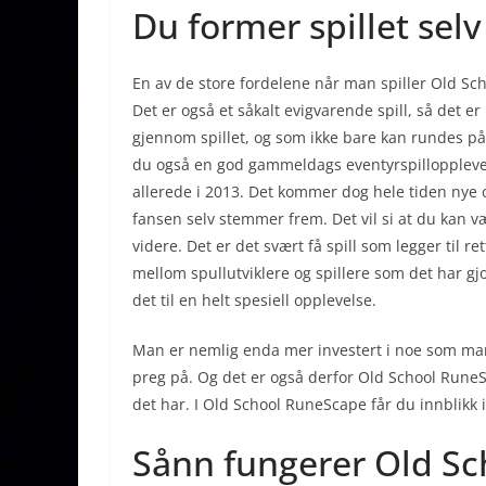
Du former spillet selv
En av de store fordelene når man spiller Old Sch
Det er også et såkalt evigvarende spill, så det er
gjennom spillet, og som ikke bare kan rundes p
du også en god gammeldags eventyrspillopplevels
allerede i 2013. Det kommer dog hele tiden nye o
fansen selv stemmer frem. Det vil si at du kan
videre. Det er det svært få spill som legger til re
mellom spullutviklere og spillere som det har gj
det til en helt spesiell opplevelse.
Man er nemlig enda mer investert i noe som man 
preg på. Og det er også derfor Old School RuneSc
det har. I Old School RuneScape får du innblikk 
Sånn fungerer Old S