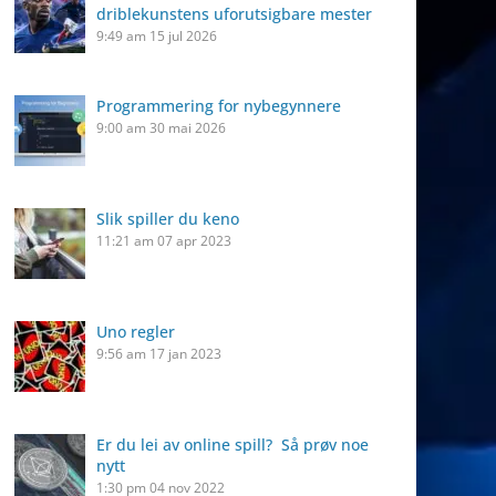
driblekunstens uforutsigbare mester
9:49 am
15 jul 2026
Programmering for nybegynnere
9:00 am
30 mai 2026
Slik spiller du keno
11:21 am
07 apr 2023
Uno regler
9:56 am
17 jan 2023
Er du lei av online spill? Så prøv noe
nytt
1:30 pm
04 nov 2022