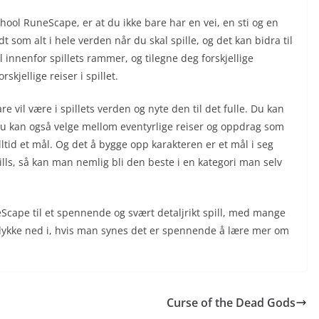
ol RuneScape, er at du ikke bare har en vei, en sti og en
t som alt i hele verden når du skal spille, og det kan bidra til
il innenfor spillets rammer, og tilegne deg forskjellige
skjellige reiser i spillet.
re vil være i spillets verden og nyte den til det fulle. Du kan
 du kan også velge mellom eventyrlige reiser og oppdrag som
ltid et mål. Og det å bygge opp karakteren er et mål i seg
kills, så kan man nemlig bli den beste i en kategori man selv
cape til et spennende og svært detaljrikt spill, med mange
dykke ned i, hvis man synes det er spennende å lære mer om
Curse of the Dead Gods