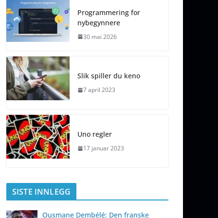
Programmering for
nybegynnere
30 mai 2026
Slik spiller du keno
7 april 2023
Uno regler
17 januar 2023
SISTE INNLEGG
Ousmane Dembélé: Den franske