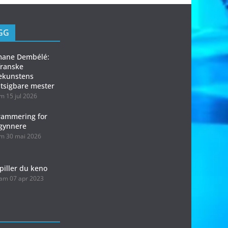
EGG
ane Dembélé:
franske
lekunstens
tsigbare mester
am
15 jul 2026
rammering for
gynnere
am
30 mai 2026
spiller du keno
 am
07 apr 2023