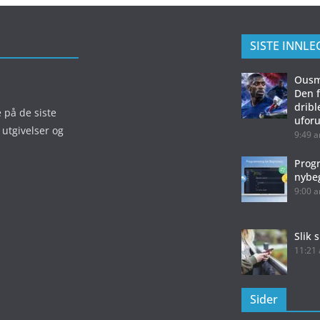
SISTE INNL
Ousm
Den 
drib
e på de siste
uforu
 utgivelser og
9:49 
Prog
nybe
9:00 
Slik 
11:21
Sider