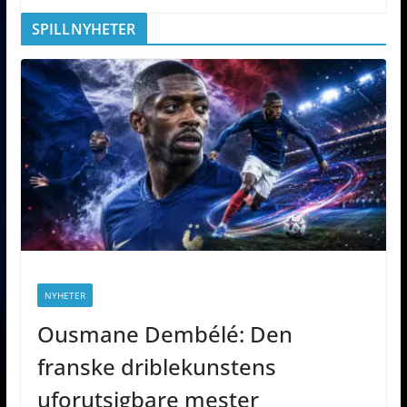
SPILLNYHETER
NYHETER
Ousmane Dembélé: Den
franske driblekunstens
uforutsigbare mester