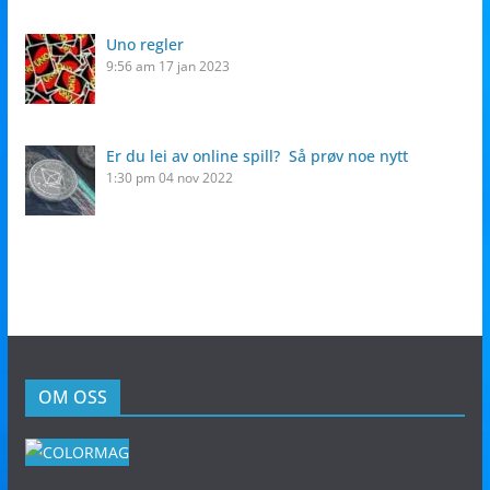
Uno regler
9:56 am
17 jan 2023
Er du lei av online spill? Så prøv noe nytt
1:30 pm
04 nov 2022
OM OSS