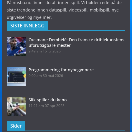
På nusba.no finner du alt innen spill. Vi holder rede på de
siste trendene innen dataspill, videospill, mobilspill, nye
utgivelser og mye mer.
SISTE INNLEGG
Ousmane Dembélé: Den franske driblekunstens
uforutsigbare mester
9:49 am
15 jul 2026
Programmering for nybegynnere
9:00 am
30 mai 2026
Slik spiller du keno
11:21 am
07 apr 2023
Sider