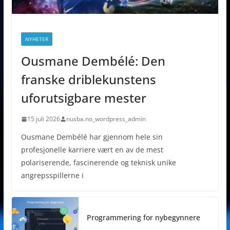
NYHETER
Ousmane Dembélé: Den
franske driblekunstens
uforutsigbare mester
15 juli 2026
nusba.no_wordpress_admin
Ousmane Dembélé har gjennom hele sin
profesjonelle karriere vært en av de mest
polariserende, fascinerende og teknisk unike
angrepsspillerne i
Programmering for nybegynnere