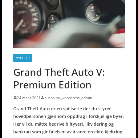
NYHETER
Grand Theft Auto V:
Premium Edition
24 mars 2021
nusba.no_wordpress_admin
Grand Theft Auto er en spillserie der du styrer
hovedpersonen gjennom oppdrag i forskjellige byer.
Her vil du måtte bedrive biltyveri, likvidering og
bankran som gir følelsen av å være en ekte kjeltring.