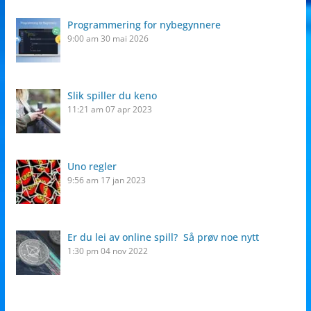
Programmering for nybegynnere
9:00 am
30 mai 2026
Slik spiller du keno
11:21 am
07 apr 2023
Uno regler
9:56 am
17 jan 2023
Er du lei av online spill? Så prøv noe nytt
1:30 pm
04 nov 2022